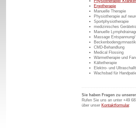
Physiotherapie/ Krank
Ergotherapie
Manuelle Therapie
Physiotherapie auf neu
Sportphysiotherapie
medizinisches Gerätetra
Manuelle Lymphdrainag
Massage Entspannung/ W
Beckenbodengymnastik
CMD-Behandlung
Medical Flossing
Wärmetherapie und Fan
Kältetherapie
Elektro- und Ultraschall
Wachsbad für Handpati
Sie haben Fragen zu unsere
Rufen Sie uns an unter +49 68
über unser
Kontaktformular
.