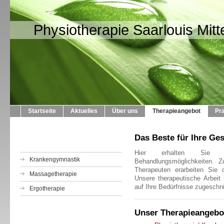
Physiotherapie Saarlouis Mi
Startseite
Aktuelles
Über uns
Therapieangebot
Pra
Das Beste für Ihre Ge
Hier erhalten Sie 
Krankengymnastik
Behandlungsmöglichkeiten.
Z
Therapeuten erarbeiten Sie 
Massagetherapie
Unsere therapeutische Arbeit 
auf Ihre Bedürfnisse zugesch
Ergotherapie
Unser Therapieangebo